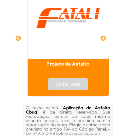
to de
Projeto de Asfalto
Usina 
Saiba Mais
O texto acima "
Aplicação de Asfalto
Cbuq
" é de direito reservado. Sua
reprodução, parcial ou total, mesmo
citando nossos links, é proibida sem a
autorização do autor. Plágio é crime e está
previsto no artigo 184 do Código Penal. –
Lei n° 9.610-98 sobre direitos autorais
.