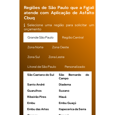
Regiões de São Paulo que a Fatali
atende com Aplicação de Asfalto
Cbuq
Selecione uma região para solicitar um
orçamento
Grande São Paulo
Região Central
Zona Norte
Zona Oeste
Zona Sul
Zona Leste
Litoral de São Paulo
Personalizado
São Caetano do Sul
São Bernardo do
Campo
Santo André
Diadema
Guarulhos
Suzano
Ribeirão Pires
Mauá
Embu
Embu Guaçú
Embu das Artes
Itapecerica da Serra