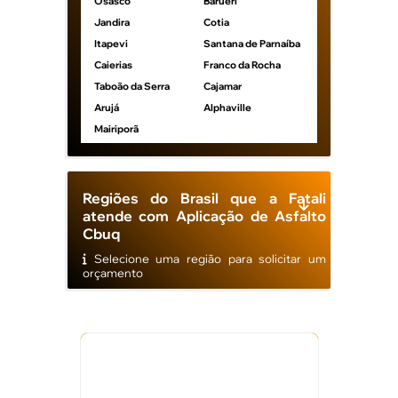
Osasco
Barueri
Jandira
Cotia
Itapevi
Santana de Parnaíba
Caierias
Franco da Rocha
Taboão da Serra
Cajamar
Arujá
Alphaville
Mairiporã
Regiões do Brasil que a Fatali
atende com Aplicação de Asfalto
Cbuq
Selecione uma região para solicitar um
orçamento
Veja Também