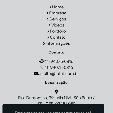
Home
Empresa
Serviços
Vídeos
Portfólio
Contato
Informações
Contato
(11) 94075-0816
(11) 94075-0816
asfalto@fatali.com.br
Localização
Rua Dumontina, 99 - Vila Nivi - São Paulo /
SP - CEP: 02251-050
Este site usa cookies para garantir que você
Fatali - Pavimentação de Asfalto